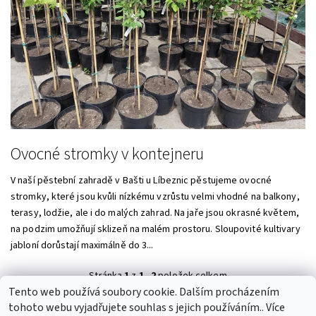
Ovocné stromky v kontejneru
V naší pěstební zahradě v Bašti u Líbeznic pěstujeme ovocné
stromky, které jsou kvůli nízkému vzrůstu velmi vhodné na balkony,
terasy, lodžie, ale i do malých zahrad. Na jaře jsou okrasné květem,
na podzim umožňují sklizeň na malém prostoru. Sloupovité kultivary
jabloní dorůstají maximálně do 3...
Stránka
1
z
1
-
2
položek celkem
Tento web používá soubory cookie. Dalším procházením
tohoto webu vyjadřujete souhlas s jejich používáním.. Více
Zelené střechy - ACRE spol. s r.o.