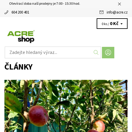
Otevírací doba naší prodejny je 7:00 - 15:30 hod.
604 200 401
info
@
acre.cz
0 Kč
0 ks /
ČLÁNKY