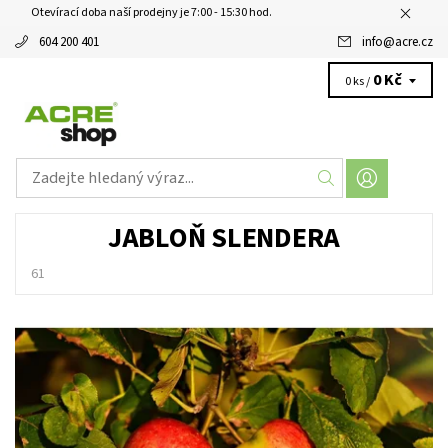
Otevírací doba naší prodejny je 7:00 - 15:30 hod.
604 200 401
info
@
acre.cz
0 Kč
0 ks /
JABLOŇ SLENDERA
61