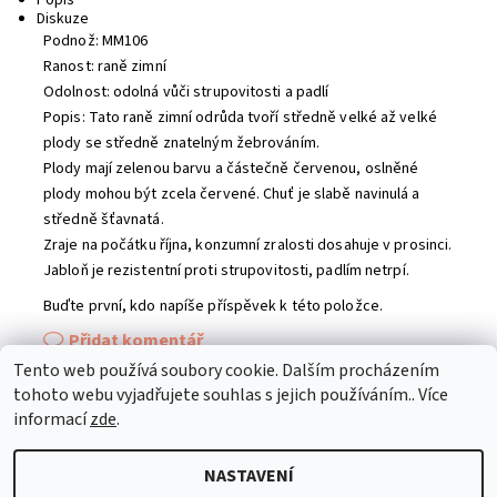
Diskuze
Podnož: MM106
Ranost: raně zimní
Odolnost: odolná vůči strupovitosti a padlí
Popis: Tato raně zimní odrůda tvoří středně velké až velké
plody se středně znatelným žebrováním.
Plody mají zelenou barvu a částečně červenou, oslněné
plody mohou být zcela červené. Chuť je slabě navinulá a
středně šťavnatá.
Zraje na počátku října, konzumní zralosti dosahuje v prosinci.
Jabloň je rezistentní proti strupovitosti, padlím netrpí.
Buďte první, kdo napíše příspěvek k této položce.
Přidat komentář
Tento web používá soubory cookie. Dalším procházením
tohoto webu vyjadřujete souhlas s jejich používáním.. Více
Zelené střechy - ACRE spol. s r.o.
informací
zde
.
NASTAVENÍ
2026 © ACRE-shop, všechna práva vyhrazena
Upravit nastavení