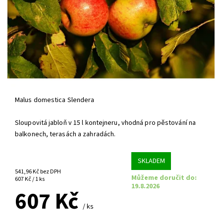
Malus domestica Slendera
Sloupovitá jabloň v 15 l kontejneru, vhodná pro pěstování na
balkonech, terasách a zahradách.
SKLADEM
541,96 Kč bez DPH
Můžeme doručit do:
607 Kč / 1 ks
19.8.2026
607 Kč
/ ks