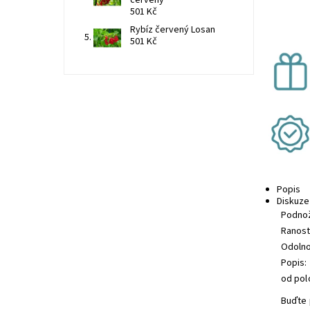
501 Kč
Rybíz červený Losan
501 Kč
Popis
Diskuze
Podnož
Ranost
Odolnos
Popis: 
od polo
Buďte 