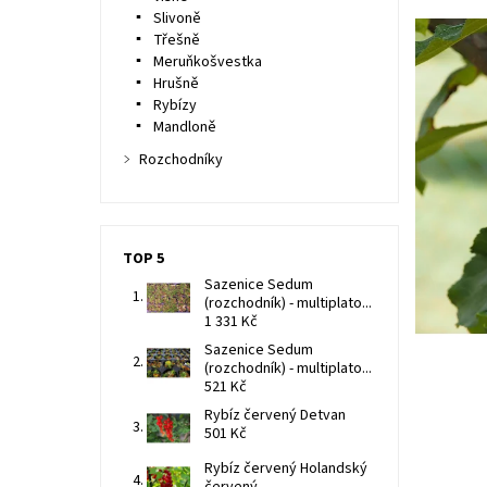
Slivoně
Třešně
Meruňkošvestka
Hrušně
Rybízy
Mandloně
Rozchodníky
TOP 5
Sazenice Sedum
(rozchodník) - multiplato...
1 331 Kč
Sazenice Sedum
(rozchodník) - multiplato...
521 Kč
Rybíz červený Detvan
501 Kč
Rybíz červený Holandský
červený