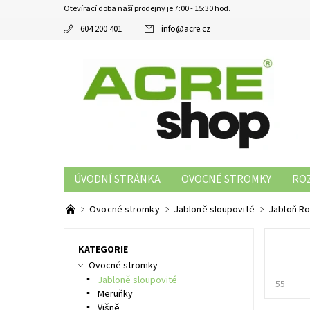
Otevírací doba naší prodejny je 7:00 - 15:30 hod.
604 200 401
info
@
acre.cz
ÚVODNÍ STRÁNKA
OVOCNÉ STROMKY
RO
Ovocné stromky
Jabloně sloupovité
Jabloň R
KATEGORIE
Ovocné stromky
Jabloně sloupovité
55
Meruňky
Višně