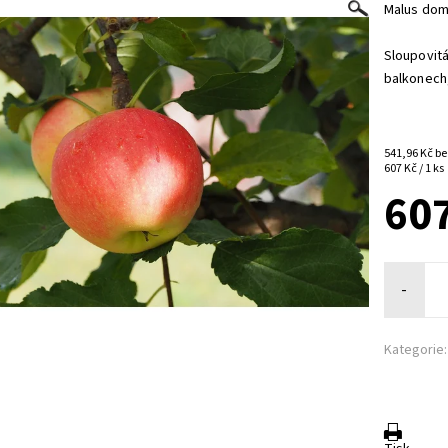
Malus dom
Sloupovitá
balkonech,
541,9
607 Kč / 1 ks
60
-
Kategorie: