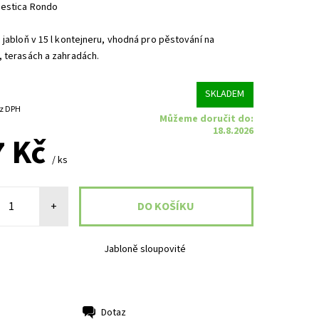
estica Rondo
 jabloň v 15 l kontejneru, vhodná pro pěstování na
 terasách a zahradách.
SKLADEM
6 Kč bez DPH
Můžeme doručit do:
18.8.2026
7 Kč
/ ks
+
Jabloně sloupovité
Dotaz