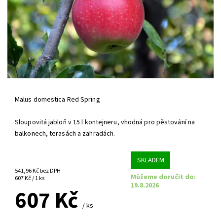
Malus domestica Red Spring
Sloupovitá jabloň v 15 l kontejneru, vhodná pro pěstování na
balkonech, terasách a zahradách.
SKLADEM
541,96 Kč bez DPH
Můžeme doručit do:
607 Kč / 1 ks
19.8.2026
607 Kč
/ ks