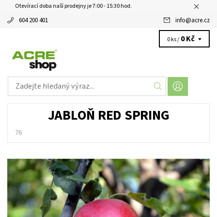
Otevírací doba naší prodejny je 7:00 - 15:30 hod.
604 200 401
info
@
acre.cz
0 Kč
0 ks /
JABLOŇ RED SPRING
76